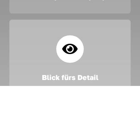
Blick fürs Detail
Um eine gleichbleibende Oberflächenqualität
sicherzustellen und eine klare
Produktkennzeichnung zu ermöglichen,
lasergravieren wir zentrale Komponenten mit dem
Soluxio-Logo. So entstehen saubere, langlebige
Markierungen mit präziser Positionierung und guter
Lesbarkeit. Optional bieten wir auch individuelle
Lasergravuren an, zum Beispiel ein Stadt- oder