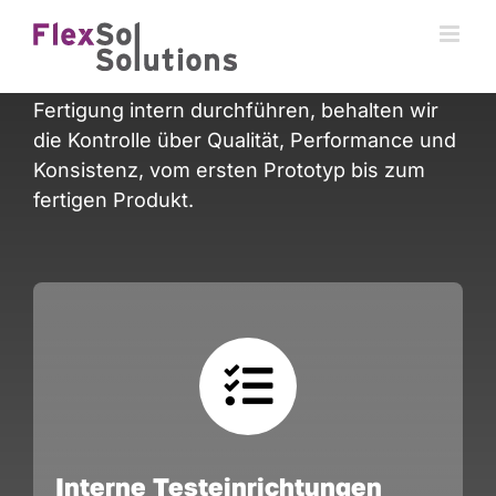
Skip
Bei FlexSol Solutions entwickeln, bauen und
to
prüfen wir unsere Technologie unter einem
content
Dach. Indem wir sowohl Tests als auch
Fertigung intern durchführen, behalten wir
die Kontrolle über Qualität, Performance und
Konsistenz, vom ersten Prototyp bis zum
fertigen Produkt.
Interne Testeinrichtungen